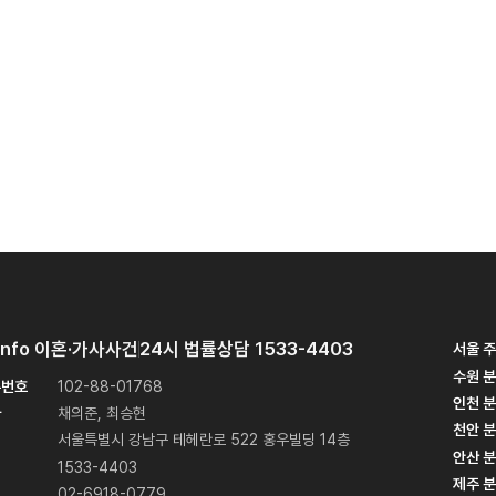
Info
이혼·가사사건
24시 법률상담
1533-4403
서울 
수원 
록번호
102-88-01768
인천 
사
채의준, 최승현
천안 
서울특별시 강남구 테헤란로 522 홍우빌딩 14층
안산 
1533-4403
제주 
02-6918-0779