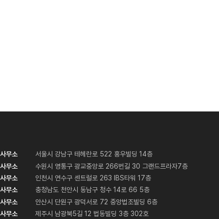
주사무소
서울시 강남구 테헤란로 522 홍우빌딩 14층
분사무소
수원시 영통구 광교중앙로 266번길 30 그랜드프라자7층
분사무소
인천시 연수구 센트럴로 263 IBS타워 17층
분사무소
충청남도 천안시 동남구 청수 14로 66 5층
분사무소
안산시 단원구 광덕서로 72 중앙법조빌딩 6층
분사무소
제주시 남광북5길 12 법동빌딩 3층 302호