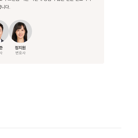
니다.
준
정지원
사
변호사