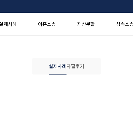
서울·수원·인천·천안·안산·제주
24H 상담가능
실제사례
이혼소송
재산분할
상속소
실제사례
자필후기