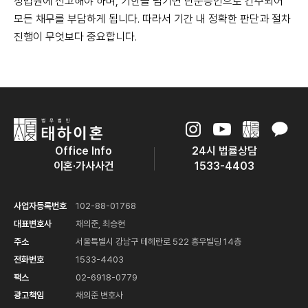
정법원에 신고해야 하며, 기한을 넘기면
단순승인으로 간주되어
모든 채무를 부담하게 됩니다. 따라서 기간 내 정확한 판단과 절차
진행이 무엇보다 중요합니다.
Office Info
24시 법률상담
이혼·가사사건
1533-4403
사업자등록번호
102-88-01768
대표변호사
채의준, 최승현
주소
서울특별시 강남구 테헤란로 522 홍우빌딩 14층
전화번호
1533-4403
팩스
02-6918-0779
광고책임
채의준 변호사