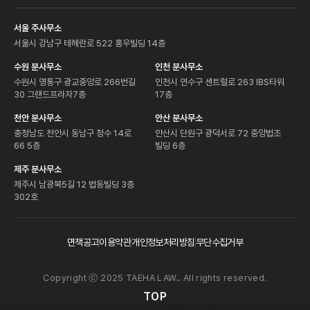
서울 주사무소
서울시 강남구 테헤란로 522 홍우빌딩 14층
수원 분사무소
인천 분사무소
수원시 영통구 광교중앙로 266번길
인천시 연수구 센트럴로 263 IBS타워
30 그랜드프라자7층
17층
천안 분사무소
안산 분사무소
충청남도 천안시 동남구 청수 14로
안산시 단원구 광덕서로 72 중앙법조
66 5층
빌딩 6층
제주 분사무소
제주시 남광북5길 12 법동빌딩 3층
302호
면책공고
이용약관
개인정보처리방침
무단수집거부
Copyright ⓒ 2025 TAEHA LAW.. All rights reserved.
TOP