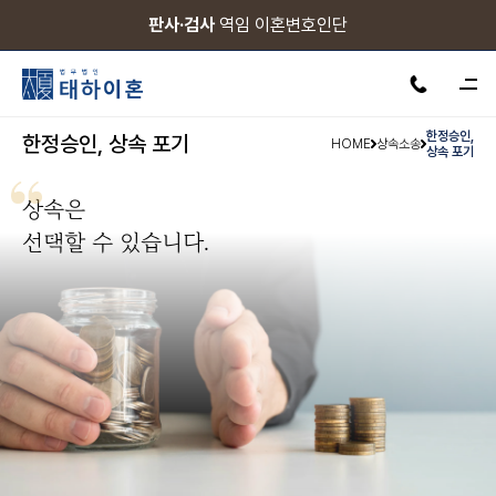
서울·수원·인천·천안·안산·제주
서울·수원·인천·천안·안산·제주
판사·검사
판사·검사
역임 이혼변호인단
역임 이혼변호인단
24H 상담가능
24H 상담가능
한정승인,
한정승인, 상속 포기
HOME
상속소송
상속 포기
상속은
선택할 수 있습니다.