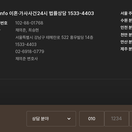
Info
이혼·가사사건
24시 법률상담
1533-4403
서울 
수원 
록번호
102-88-01768
인천 
사
채의준, 최승현
천안 
서울특별시 강남구 테헤란로 522 홍우빌딩 14층
안산 
1533-4403
제주 
02-6918-0779
채의준 변호사