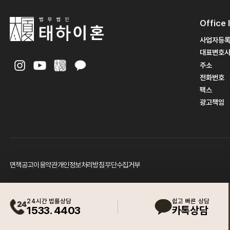
Office 
사업자등
대표변호
주소
전화번호
팩스
광고책임
면책공고
이용약관
개인정보처리방침
무단수집거부
24시간 법률상담
쉽고 빠른 상담
1533. 4403
카톡상담