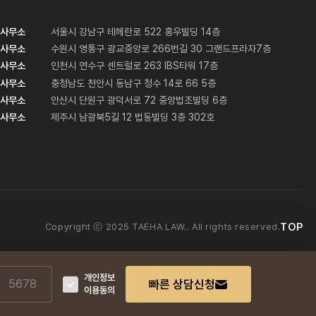
주사무소
서울시 강남구 테헤란로 522 홍우빌딩 14층
분사무소
수원시 영통구 광교중앙로 266번길 30 그랜드프라자7층
분사무소
인천시 연수구 센트럴로 263 IBS타워 17층
분사무소
충청남도 천안시 동남구 청수 14로 66 5층
분사무소
안산시 단원구 광덕서로 72 중앙법조빌딩 6층
분사무소
제주시 남광북5길 12 법동빌딩 3층 302호
TOP
Copyright ⓒ 2025 TAEHA LAW.. All rights reserved.
개인정보
빠른 상담신청
이용동의