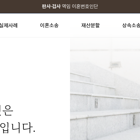
서울·수원·인천·천안·안산·제주
서울·수원·인천·천안·안산·제주
판사·검사
판사·검사
역임 이혼변호인단
역임 이혼변호인단
24H 상담가능
24H 상담가능
실제사례
이혼소송
재산분할
상속소
것은
입니다.