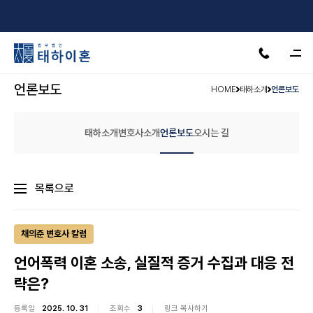
서울·수원·인천·천안·안산·제주
24H 상담가능
언론보도
HOME
태하소개
언론보도
태하소개
변호사소개
언론보도
오시는 길
목록으로
채의준 변호사 칼럼
언어폭력 이혼 소송, 실질적 증거 수집과 대응 전
략은?
등록일
2025. 10. 31
조회수
3
링크 복사하기