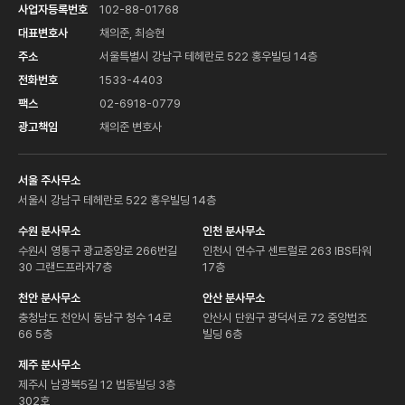
사업자등록번호
102-88-01768
대표변호사
채의준, 최승현
주소
서울특별시 강남구 테헤란로 522 홍우빌딩 14층
전화번호
1533-4403
팩스
02-6918-0779
광고책임
채의준 변호사
서울 주사무소
서울시 강남구 테헤란로 522 홍우빌딩 14층
수원 분사무소
인천 분사무소
수원시 영통구 광교중앙로 266번길
인천시 연수구 센트럴로 263 IBS타워
30 그랜드프라자7층
17층
천안 분사무소
안산 분사무소
충청남도 천안시 동남구 청수 14로
안산시 단원구 광덕서로 72 중앙법조
66 5층
빌딩 6층
제주 분사무소
제주시 남광북5길 12 법동빌딩 3층
302호