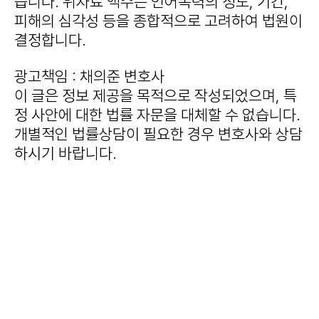
습니다. 위자료 액수는 언어폭력의 정도, 기간,
피해의 심각성 등을 종합적으로 고려하여 법원이
결정합니다.
광고책임 : 채의준 변호사
이 글은 정보 제공을 목적으로 작성되었으며, 특
정 사안에 대한 법률 자문을 대체할 수 없습니다.
개별적인 법률상담이 필요한 경우 변호사와 상담
하시기 바랍니다.
#언어폭력이혼 #폭언이혼소송 #정신적학대 #
이혼위자료 #혼인파탄 #민법840조 #녹음증거
#카톡증거 #정신과진단서 #강남이혼변호사 #
수원이혼변호사 #인천이혼변호사 #안산이혼변
호사 #대전이혼변호사 #천안이혼변호사 #세종
이혼변호사 #제주이혼변호사 #법무법인태하 #
채의준변호사