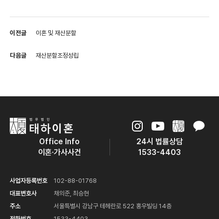
이전글
이혼 및 재산분할
다음글
재산분할조정성립
Office Info
24시 법률상담
이혼·가사사건
1533-4403
사업자등록번호
102-88-01768
대표변호사
채의준, 최승현
주소
서울특별시 강남구 테헤란로 522 홍우빌딩 14층
전화번호
1533-4403