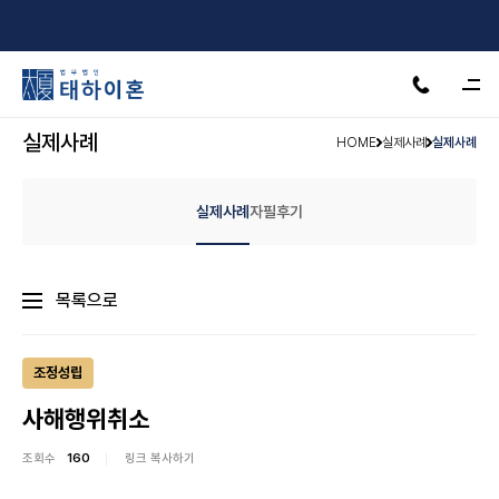
서울·수원·인천·천안·안산·제주
24H 상담가능
실제사례
HOME
실제사례
실제사례
실제사례
자필후기
목록으로
조정성립
사해행위취소
조회수
160
링크 복사하기