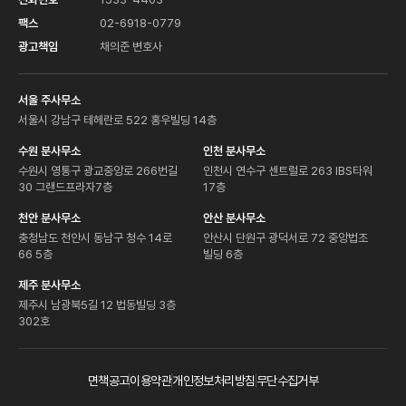
팩스
02-6918-0779
광고책임
채의준 변호사
서울 주사무소
서울시 강남구 테헤란로 522 홍우빌딩 14층
수원 분사무소
인천 분사무소
수원시 영통구 광교중앙로 266번길
인천시 연수구 센트럴로 263 IBS타워
30 그랜드프라자7층
17층
천안 분사무소
안산 분사무소
충청남도 천안시 동남구 청수 14로
안산시 단원구 광덕서로 72 중앙법조
66 5층
빌딩 6층
제주 분사무소
제주시 남광북5길 12 법동빌딩 3층
302호
면책공고
이용약관
개인정보처리방침
무단수집거부