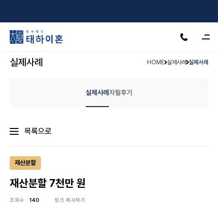
서울·수원·인천·천안·안산·제주
24H 상담가능
실제사례
HOME
실제사례
실제사례
실제사례
자필후기
목록으로
재산분할
재산분할 7천만 원
조회수
140
링크 복사하기