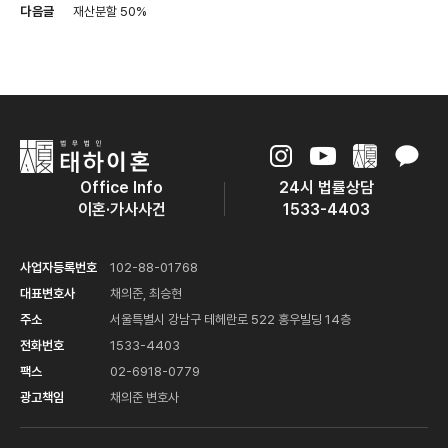
다음글
재산분할 50%
Office Info
24시 법률상담
이혼·가사사건
1533-4403
사업자등록번호
102-88-01768
대표변호사
채의준, 최승현
주소
서울특별시 강남구 테헤란로 522 홍우빌딩 14층
전화번호
1533-4403
팩스
02-6918-0779
광고책임
채의준 변호사