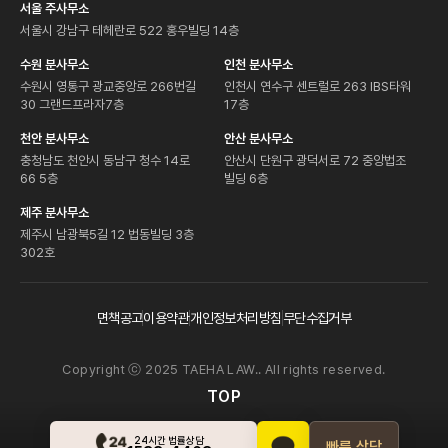
서울 주사무소
서울시 강남구 테헤란로 522 홍우빌딩 14층
수원 분사무소
인천 분사무소
수원시 영통구 광교중앙로 266번길
인천시 연수구 센트럴로 263 IBS타워
30 그랜드프라자7층
17층
천안 분사무소
안산 분사무소
충청남도 천안시 동남구 청수 14로
안산시 단원구 광덕서로 72 중앙법조
66 5층
빌딩 6층
제주 분사무소
제주시 남광북5길 12 법동빌딩 3층
302호
면책공고
이용약관
개인정보처리방침
무단수집거부
Copyright ⓒ 2025 TAEHA LAW.. All rights reserved.
TOP
24시간 법률상담
빠른 상담