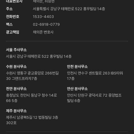
대표변호사
채의준, 최승현
주소
서울특별시 강남구 테헤란로 522 홍우빌딩 14층
전화번호
1533-4403
팩스
02-6918-0779
광고책임
채의준 변호사
서울 주사무소
서울시 강남구 테헤란로 522 홍우빌딩 14층
수원 분사무소
인천 분사무소
수원시 영통구 광교중앙로 266번길
인천시 연수구 센트럴로 263 IBS타워
30 그랜드프라자7층
17층
천안 분사무소
안산 분사무소
충청남도 천안시 동남구 청수 14로
안산시 단원구 광덕서로 72 중앙법조
66 5층
빌딩 6층
제주 분사무소
제주시 남광북5길 12 법동빌딩 3층
302호