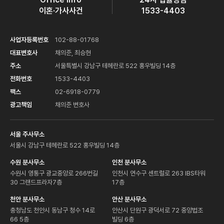
이혼·가사사건
1533-4403
사업자등록번호
102-88-01768
대표변호사
채의준, 최승현
주소
서울특별시 강남구 테헤란로 522 홍우빌딩 14층
전화번호
1533-4403
팩스
02-6918-0779
광고책임
채의준 변호사
서울 주사무소
서울시 강남구 테헤란로 522 홍우빌딩 14층
수원 분사무소
인천 분사무소
수원시 영통구 광교중앙로 266번길
인천시 연수구 센트럴로 263 IBS타워
30 그랜드프라자7층
17층
천안 분사무소
안산 분사무소
충청남도 천안시 동남구 청수 14로
안산시 단원구 광덕서로 72 중앙법조
66 5층
빌딩 6층