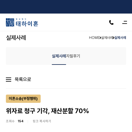
서울·수원·인천·천안·안산·제주
24H 상담가능
실제사례
HOME
실제사례
실제사례
실제사례
자필후기
목록으로
이혼소송(부정행위)
위자료 청구 기각, 재산분할 70%
조회수
154
링크 복사하기