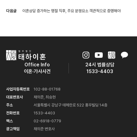
다음글
이혼상담 증가하는 명절 직후, 주요 분쟁요소 객관적으로 증명해야
Office Info
24시 법률상담
이혼·가사사건
1533-4403
사업자등록번호
102-88-01768
대표변호사
채의준, 최승현
주소
서울특별시 강남구 테헤란로 522 홍우빌딩 14층
전화번호
1533-4403
팩스
02-6918-0779
광고책임
채의준 변호사