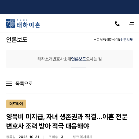
서울·수원·인천·천안·안산·제주
24H 상담가능
언론보도
HOME
태하소개
언론보도
태하소개
변호사소개
언론보도
오시는 길
목록으로
더드라이
양육비 미지급, 자녀 생존권과 직결…이혼 전문
변호사 조력 받아 적극 대응해야
등록일
2025. 10. 31
조회수
3
링크 복사하기