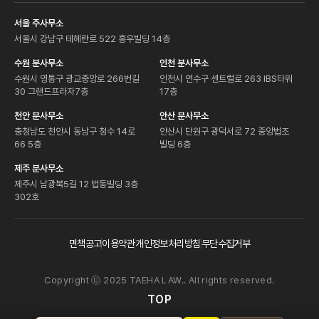
서울 주사무소
서울시 강남구 테헤란로 522 홍우빌딩 14층
수원 분사무소
인천 분사무소
수원시 영통구 광교중앙로 266번길
인천시 연수구 센트럴로 263 IBS타워
30 그랜드프라자7층
17층
천안 분사무소
안산 분사무소
충청남도 천안시 동남구 청수 14로
안산시 단원구 광덕서로 72 중앙법조
66 5층
빌딩 6층
제주 분사무소
제주시 남광북5길 12 법동빌딩 3층
302호
면책공고
이용약관
개인정보처리방침
무단수집거부
Copyright ⓒ 2025 TAEHA LAW.. All rights reserved.
TOP